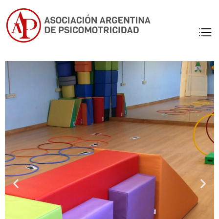
Asociación
Profesionales
matriculados de
Argentina d
Psicomotricidad
Psicomotric
de Argentina