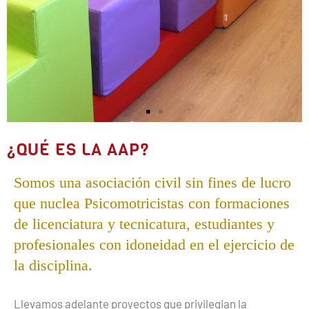
CENTROS PÚBLICOS DE
¿QUÉ ES LA AAP?
ATENCIÓN
Somos una asociación civil sin fines de lucro
Conocé las instituciones que
que nuclea Psicomotricistas con formaciones
brindan asistencia psicomotriz
de licenciatura y tecnicatura, estudiantes y
en forma gratuita
profesionales con idoneidad en el ejercicio de
la disciplina.
Quiero saber más
Llevamos adelante proyectos que privilegian la