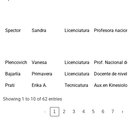
Spector
Sandra
Licenciatura
Profesora nacion
Plencovich
Vanesa
Licenciatura
Prof. Nacional de
Bajarlía
Primavera
Licenciatura
Docente de nivel
Prati
Erika A.
Tecnicatura
Aux.en Kinesiolo
Showing 1 to 10 of 62 entries
‹
1
2
3
4
5
6
7
›