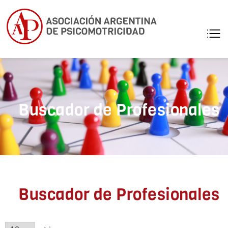
Asociación
Profesionales
matriculados de
Argentina d
Psicomotricidad
Psicomotric
de Argentina
Buscador de Profesionales
Buscador de Profesionales